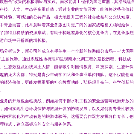
度融合”政策的积极响应与实践。南水北调工程作为国之重器，其沿线蕴
科技、人文、生态等多重价值，通过专业的文旅开发，能够将这些价值转
可体验、可感知的公共产品，极大地提升工程的社会效益与公众认知度。
中青旅而言，此举意味着其业务版图向更广阔的国家战略相关领域延伸，
了独特且稀缺的资源禀赋，有助于构建差异化的核心竞争力，在竞争激烈
游市场中开辟新的增长极。
场分析认为，新公司的成立有望催生一个全新的旅游细分市场——“大国重
”主题旅游。通过系统性地梳理和呈现南水北调工程的建设历程、科技成
、生态效益及沿线风土人情，能够吸引对国情教育、科技探索、生态环保
趣的庞大客群，特别是青少年研学团队和企事业单位团队。这不仅能创造
的经济价值，更能发挥重要的社会教育功能，弘扬艰苦奋斗、科学创新的
。
业务的开展也面临挑战，例如如何平衡水利工程的安全运营与旅游开放的
，如何实现生态环境保护与旅游开发的协调发展，以及如何将专业性较强
程内容转化为生动有趣的旅游体验等。这需要合作双方发挥各自专长，创
理模式，建立高标准的安全与服务体系。